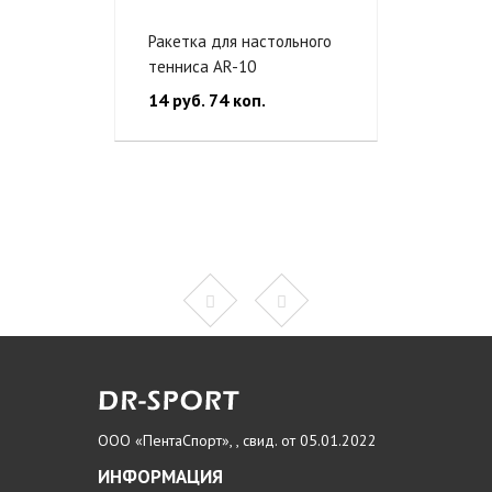
ьного
Ракетка для настольного
Стол 
тенниса AR-10
554 р
14 руб. 74 коп.
ООО «ПентаСпорт», , свид. от 05.01.2022
ИНФОРМАЦИЯ